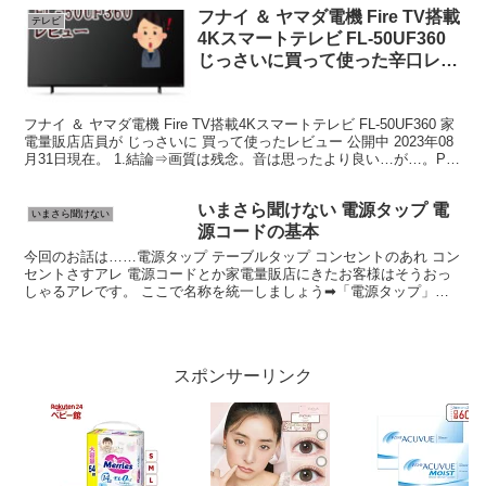
フナイ ＆ ヤマダ電機 Fire TV搭載
テレビ
4Kスマートテレビ FL-50UF360
じっさいに買って使った辛口レビ
ュー
フナイ ＆ ヤマダ電機 Fire TV搭載4Kスマートテレビ FL-50UF360 家
電量販店店員が じっさいに 買って使ったレビュー 公開中 2023年08
月31日現在。 1.結論⇒画質は残念。音は思ったより良い…が…。PC
の4Kモニタ？...
いまさら聞けない 電源タップ 電
いまさら聞けない
源コードの基本
今回のお話は……電源タップ テーブルタップ コンセントのあれ コン
セントさすアレ 電源コードとか家電量販店にきたお客様はそうおっ
しゃるアレです。 ここで名称を統一しましょう➡「電源タップ」と
は、一つのコンセントから複数の電源を供給するための...
スポンサーリンク