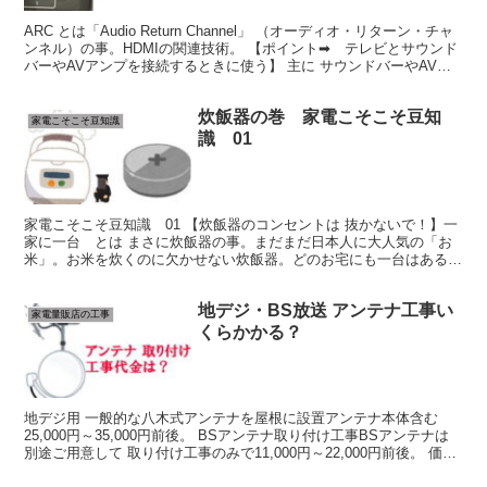
ARC とは「Audio Return Channel」 （オーディオ・リターン・チャ
ンネル）の事。HDMIの関連技術。 【ポイント➡ テレビとサウンド
バーやAVアンプを接続するときに使う】 主に サウンドバーやAVア
ンプと テレビを接続す...
炊飯器の巻 家電こそこそ豆知
家電こそこそ豆知識
識 01
家電こそこそ豆知識 01 【炊飯器のコンセントは 抜かないで！】一
家に一台 とは まさに炊飯器の事。まだまだ日本人に大人気の「お
米」。お米を炊くのに欠かせない炊飯器。どのお宅にも一台はあるの
ではないでしょうか？ さて… この炊飯器 実は コ...
地デジ・BS放送 アンテナ工事い
家電量販店の工事
くらかかる？
地デジ用 一般的な八木式アンテナを屋根に設置アンテナ本体含む
25,000円～35,000円前後。 BSアンテナ取り付け工事BSアンテナは
別途ご用意して 取り付け工事のみで11,000円～22,000円前後。 価格
の差は ショップの価格差や...