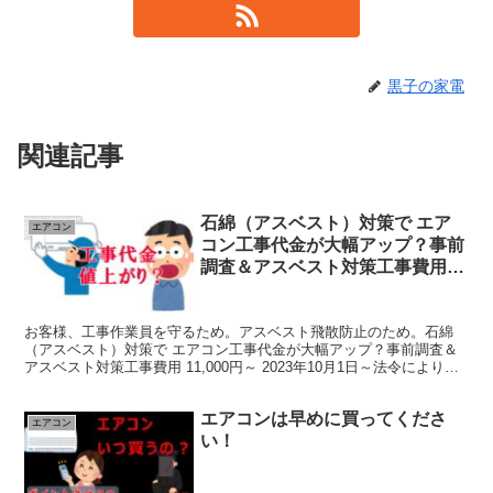
黒子の家電
関連記事
石綿（アスベスト）対策で エア
エアコン
コン工事代金が大幅アップ？事前
調査＆アスベスト対策工事費用
11,000円～
お客様、工事作業員を守るため。アスベスト飛散防止のため。石綿
（アスベスト）対策で エアコン工事代金が大幅アップ？事前調査＆
アスベスト対策工事費用 11,000円～ 2023年10月1日～法令により建
物の着⼯年⽉が平成１８年（２００６年）８⽉...
エアコンは早めに買ってくださ
エアコン
い！